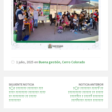
1 julio, 2025 en
Buena gestión
,
Cerro Colorado
SIGUIENTE NOTICIA
NOTICIA ANTERIOR
?⚪? ??????? ??????? ???
?⚪? ??????? ?????́ ??
???? ???????? ??????? ????
????????? ?????? ?? ?????
?? ???????? ?? ?????
?????́?? ? ?????́ ???????
????????
????́???? ????? ???????