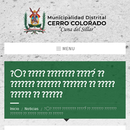
MENU
?⚪? ????? ???????? ?????́ ??
??????? ??????? ??????? ?? ?????
?????? ?? ??????
Inicio
Noticias
?⚪? ????? ???????? ?????́ ?? ??????? ???????
??????? ?? ????? ?????? ?? ??????