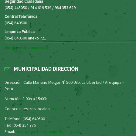
Seguridad Ciudadana
(054) 445050 / 914 619 539 / 984 353 629
Central Telefónica
(054) 640500
Limpieza Pública
(054) 640500 anexo 721
Ver directorio municipal
MUNICIPALIDAD DIRECCIÓN
Dirección: Calle Mariano Melgar Nº 500 Urb. La Libertad / Arequipa –
Perú
Atención: 8:00h a 15:00h
Conoce nuestros locales
aquí
Teléfono: (054) 640500
Fax: (054) 254 776
Email:
mesadepartesvirtual@mdcc.gob.pe