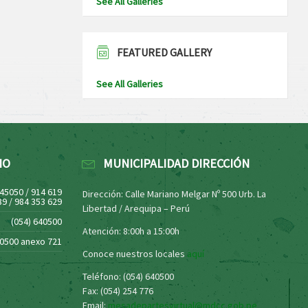
See All Galleries
FEATURED GALLERY
See All Galleries
NO
MUNICIPALIDAD DIRECCIÓN
445050 / 914 619
Dirección: Calle Mariano Melgar Nº 500 Urb. La
39 / 984 353 629
Libertad / Arequipa – Perú
(054) 640500
Atención: 8:00h a 15:00h
40500 anexo 721
Conoce nuestros locales
aquí
Teléfono: (054) 640500
Fax: (054) 254 776
Email:
mesadepartesvirtual@mdcc.gob.pe