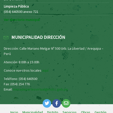
Limpieza Pública
(054) 640500 anexo 721
Ver directorio municipal
MUNICIPALIDAD DIRECCIÓN
Dirección: Calle Mariano Melgar Nº 500 Urb. La Libertad / Arequipa –
Perú
Atención: 8:00h a 15:00h
Conoce nuestros locales
aquí
Teléfono: (054) 640500
Fax: (054) 254 776
Email:
mesadepartesvirtual@mdcc.gob.pe
Inicio
Municipalidad
Distrito
Servicios
Obras
Gestión