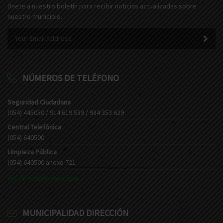
Únete a nuestro boletín para recibir noticias actualizadas sobre
nuestro municipio.
NÚMEROS DE TELÉFONO
Seguridad Ciudadana
(054) 445050 / 914 619 539 / 984 353 629
Central Telefónica
(054) 640500
Limpieza Pública
(054) 640500 anexo 721
Ver directorio municipal
MUNICIPALIDAD DIRECCIÓN