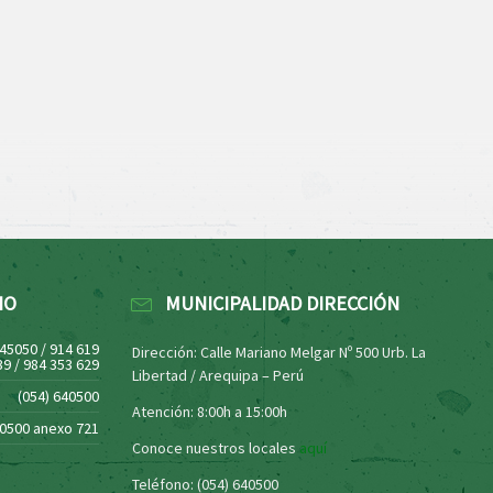
NO
MUNICIPALIDAD DIRECCIÓN
445050 / 914 619
Dirección: Calle Mariano Melgar Nº 500 Urb. La
39 / 984 353 629
Libertad / Arequipa – Perú
(054) 640500
Atención: 8:00h a 15:00h
40500 anexo 721
Conoce nuestros locales
aquí
Teléfono: (054) 640500