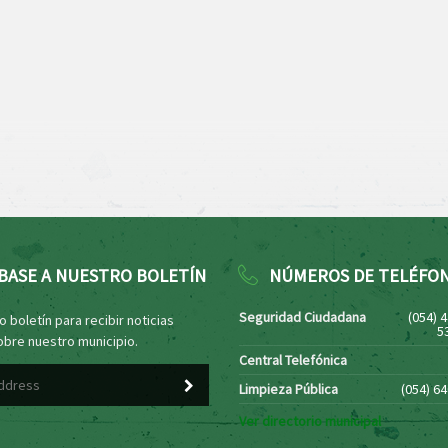
BASE A NUESTRO BOLETÍN
NÚMEROS DE TELÉFO
Seguridad Ciudadana
(054) 
 boletín para recibir noticias
5
obre nuestro municipio.
Central Telefónica
Limpieza Pública
(054) 6
Ver directorio municipal