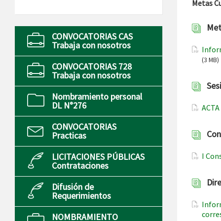
Metas C
Met
CONVOCATORIAS CAS
Trabaja con nosotros
Infor
(3 MB)
CONVOCATORIAS 728
Trabaja con nosotros
Ses
Nombramiento personal
DL N°276
ACTA
CONVOCATORIAS
Con
Practicas
LICITACIONES PÚBLICAS
I Con
Contrataciones
Dir
Difusión de
Requerimientos
Infor
corre
NOMBRAMIENTO