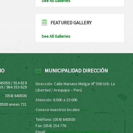
See All Galleries
FEATURED GALLERY
See All Galleries
NO
MUNICIPALIDAD DIRECCIÓN
445050 / 914 619
Dirección: Calle Mariano Melgar Nº 500 Urb. La
39 / 984 353 629
Libertad / Arequipa – Perú
(054) 640500
Atención: 8:00h a 15:00h
40500 anexo 721
Conoce nuestros locales
aquí
Teléfono: (054) 640500
Fax: (054) 254 776
Email:
mesadepartesvirtual@mdcc.gob.pe