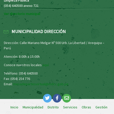
Limpieza Pública
(054) 640500 anexo 721
Ver directorio municipal
MUNICIPALIDAD DIRECCIÓN
Dirección: Calle Mariano Melgar Nº 500 Urb. La Libertad / Arequipa –
Perú
Atención: 8:00h a 15:00h
Conoce nuestros locales
aquí
Teléfono: (054) 640500
Fax: (054) 254 776
Email:
mesadepartesvirtual@mdcc.gob.pe
Inicio
Municipalidad
Distrito
Servicios
Obras
Gestión