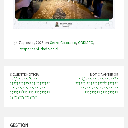
7 agosto, 2025 en
Cerro Colorado
,
CODISEC
,
Responsabilidad Social
SIGUIENTE NOTICIA
NOTICIA ANTERIOR
??⚪ ???????́? ??
??⚪????????????? ????́?
???????????́? ?? ????????
?????? ?? ????????́? ??????
??́?????? ?? ?????????
?? ???????? ??́?????? ??
???????́??? ??? ?????????
????????? ??????????
?? ????????????́?
GESTIÓN