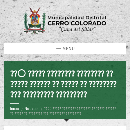
MENU
??⚪ ????? ???????? ???????? ??
????? ?????? ?? ????? ?? ????????
??? ????????? ?????????
Inicio
Noticias
??⚪ ????? ???????? ???????? ?? ????? ??????
?? ????? ?? ???????? ??? ????????? ?????????