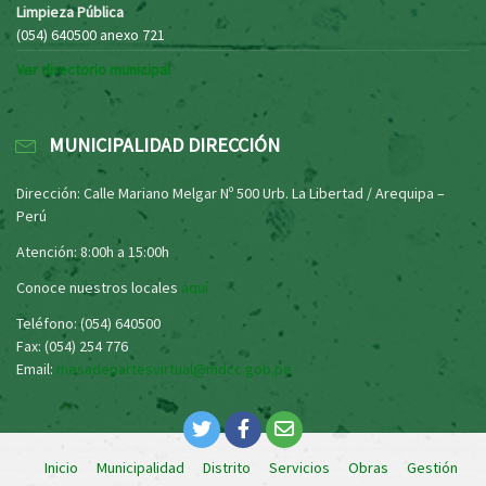
Limpieza Pública
(054) 640500 anexo 721
Ver directorio municipal
MUNICIPALIDAD DIRECCIÓN
Dirección: Calle Mariano Melgar Nº 500 Urb. La Libertad / Arequipa –
Perú
Atención: 8:00h a 15:00h
Conoce nuestros locales
aquí
Teléfono: (054) 640500
Fax: (054) 254 776
Email:
mesadepartesvirtual@mdcc.gob.pe
Inicio
Municipalidad
Distrito
Servicios
Obras
Gestión