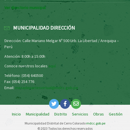
Ver directorio municipal
MUNICIPALIDAD DIRECCIÓN
Dirección: Calle Mariano Melgar Nº 500 Urb. La Libertad / Arequipa –
Perú
Atención: 8:00h a 15:00h
Conoce nuestros locales
aquí
Teléfono: (054) 640500
Fax: (054) 254 776
Email:
mesadepartesvirtual@mdcc.gob.pe
Inicio
Municipalidad
Distrito
Servicios
Obras
Gestión
Municipalidad Distrital de Cerro Colorado
mdcc.gob.pe
© 2023 Todos los derechos reservados