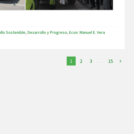
llo Sostenible
,
Desarrollo y Progreso
,
Econ. Manuel E. Vera
1
2
3
…
15