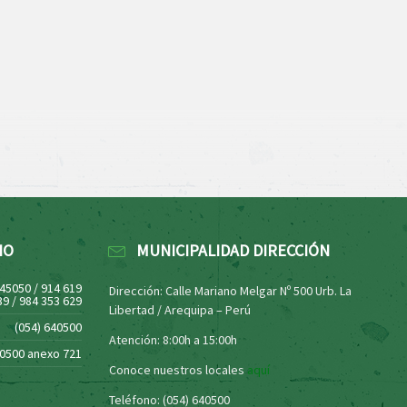
NO
MUNICIPALIDAD DIRECCIÓN
445050 / 914 619
Dirección: Calle Mariano Melgar Nº 500 Urb. La
39 / 984 353 629
Libertad / Arequipa – Perú
(054) 640500
Atención: 8:00h a 15:00h
40500 anexo 721
Conoce nuestros locales
aquí
Teléfono: (054) 640500