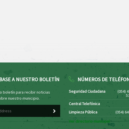
BASE A NUESTRO BOLETÍN
NÚMEROS DE TELÉFO
Seguridad Ciudadana
(054) 
 boletín para recibir noticias
5
obre nuestro municipio.
Central Telefónica
Limpieza Pública
(054) 6
Ver directorio municipal