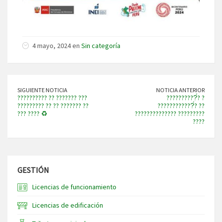
4 mayo, 2024 en
Sin categoría
SIGUIENTE NOTICIA
NOTICIA ANTERIOR
?????????? ?? ??????? ???
??????????́? ?
????????? ?? ?? ??????? ??
????????????́? ??
??? ???? ♻️
?????????????? ?????????
????
GESTIÓN
Licencias de funcionamiento
Licencias de edificación