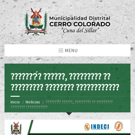
MENU
???????́? ??????, ????????? ??
????????? ???????? ????????????
Inicio
Noticias
???????́? ??????, ????????? ?? ?????????
???????? ????????????