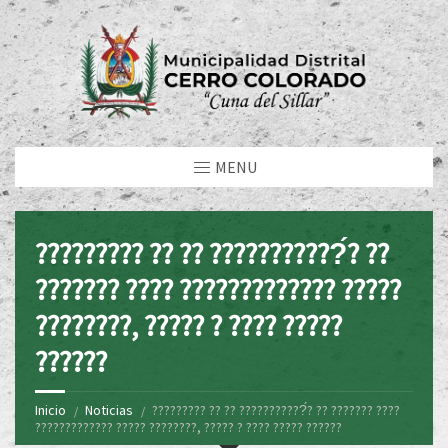
MENU
????????? ?? ?? ???????????́? ??
??????? ???? ????????????? ?????
????????, ????? ? ???? ?????
??????
Inicio
Noticias
????????? ?? ?? ???????????́? ?? ??????? ????
????????????? ????? ????????, ????? ? ???? ????? ??????