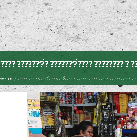
???? ???????́? ???????́???? ???????? ? ?
oticias
????????? ???????́? ???????́???? ???????? ? ???????????? ??? ??????? ?