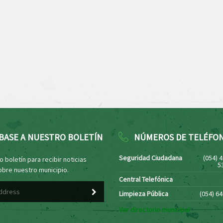
BASE A NUESTRO BOLETÍN
NÚMEROS DE TELÉFO
Seguridad Ciudadana
(054) 
 boletín para recibir noticias
5
obre nuestro municipio.
Central Telefónica
Limpieza Pública
(054) 6
Ver directorio municipal