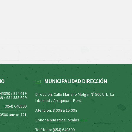
NO
MUNICIPALIDAD DIRECCIÓN
445050 / 914 619
Dirección: Calle Mariano Melgar Nº 500 Urb. La
39 / 984 353 629
Libertad / Arequipa – Perú
(054) 640500
Atención: 8:00h a 15:00h
40500 anexo 721
Conoce nuestros locales
aquí
Teléfono: (054) 640500