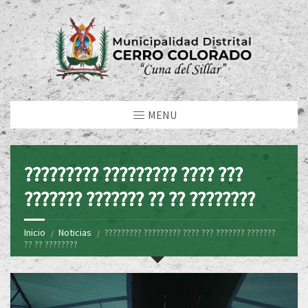
MENU
????????? ????????? ???? ???
??????? ??????? ?? ?? ????????
Inicio
Noticias
????????? ????????? ???? ??? ??????? ???????
?? ?? ????????