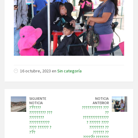
16 octubre, 2023 en
Sin categoría
SIGUIENTE
NOTICIA
NOTICIA
ANTERIOR
??́????
??????????? ???
????????? ???
??
????????
??????????????
???????????
? ?????? ????
???? ?????? ?
???????? ??
??́?
?????? ??
?????́? ???????