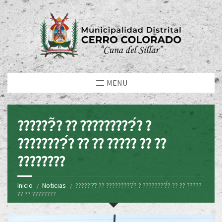
MENU
??????̃? ?? ?????????́? ?
????????́? ?? ?? ????? ?? ??
????????
Inicio
Noticias
??????̃? ?? ?????????́? ? ????????́? ?? ?? ?????
?? ?? ????????