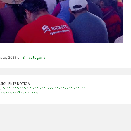
sto, 2023 en
Sin categoría
SIGUIENTE NOTICIA
¿?? ??? ????????? ?????????? ??́? ?? ??? ????????? ??
???????????́? ?? ?? ????