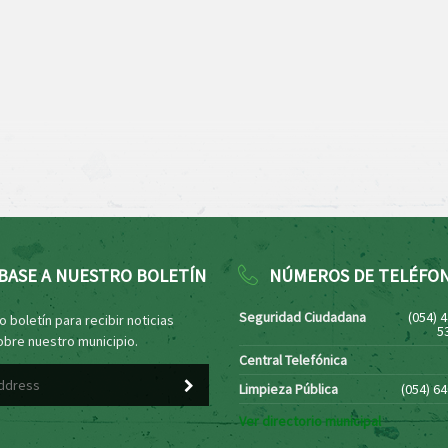
BASE A NUESTRO BOLETÍN
NÚMEROS DE TELÉFO
Seguridad Ciudadana
(054) 
 boletín para recibir noticias
5
obre nuestro municipio.
Central Telefónica
Limpieza Pública
(054) 6
Ver directorio municipal