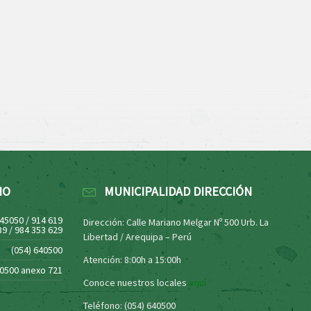
NO
MUNICIPALIDAD DIRECCIÓN
445050 / 914 619
Dirección: Calle Mariano Melgar Nº 500 Urb. La
39 / 984 353 629
Libertad / Arequipa – Perú
(054) 640500
Atención: 8:00h a 15:00h
40500 anexo 721
Conoce nuestros locales
aquí
Teléfono: (054) 640500