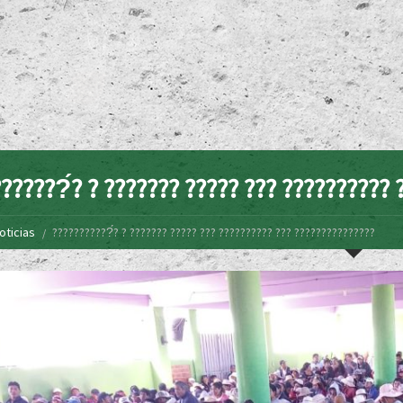
??????́? ? ??????? ????? ??? ?????????? 
oticias
???????????́? ? ??????? ????? ??? ?????????? ??? ???????????????