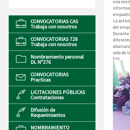
una sesió
informar
empadron
La activ
CONVOCATORIAS CAS
Trabaja con nosotros
del empa
Durante 
CONVOCATORIAS 728
diferent
Trabaja con nosotros
abarcaro
vida de l
Nombramiento personal
DL N°276
CONVOCATORIAS
Practicas
LICITACIONES PÚBLICAS
Contrataciones
Difusión de
Requerimientos
NOMBRAMIENTO