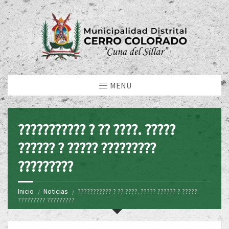
MENU
??????????? ? ?? ????. ?????
?????? ? ????? ?????????
?????????
Inicio
Noticias
??????????? ? ?? ????. ????? ?????? ? ?????
????????? ?????????