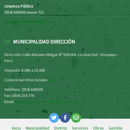
Limpieza Pública
(054) 640500 anexo 721
Ver directorio municipal
MUNICIPALIDAD DIRECCIÓN
Dirección: Calle Mariano Melgar Nº 500 Urb. La Libertad / Arequipa –
Perú
Atención: 8:00h a 15:00h
Conoce nuestros locales
aquí
Teléfono: (054) 640500
Fax: (054) 254 776
Email:
mesadepartesvirtual@mdcc.gob.pe
Inicio
Municipalidad
Distrito
Servicios
Obras
Gestión