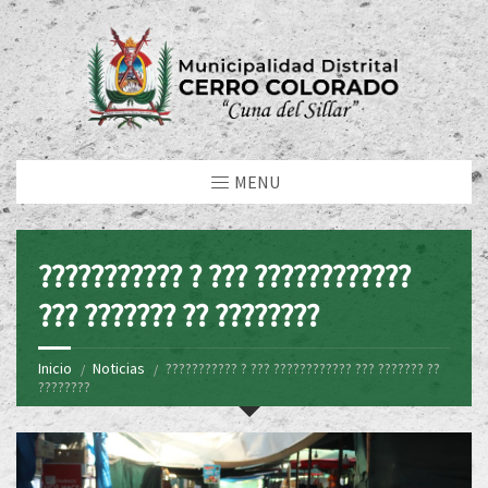
MENU
??????????? ? ??? ????????????
??? ??????? ?? ????????
Inicio
Noticias
??????????? ? ??? ???????????? ??? ??????? ??
????????