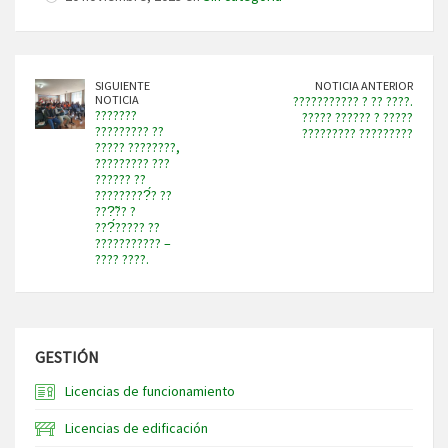
SIGUIENTE
NOTICIA ANTERIOR
NOTICIA
??????????? ? ?? ????.
???????
????? ?????? ? ?????
????????? ??
????????? ?????????
????? ????????,
????????? ???
?????? ??
?????????́? ??
???̃?? ?
???́????? ??
??????????? –
???? ????.
GESTIÓN
Licencias de funcionamiento
Licencias de edificación