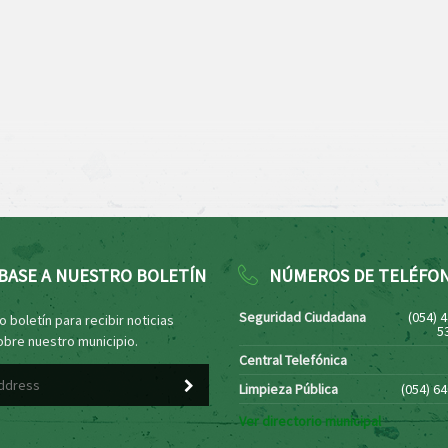
BASE A NUESTRO BOLETÍN
NÚMEROS DE TELÉFO
Seguridad Ciudadana
(054) 
 boletín para recibir noticias
5
obre nuestro municipio.
Central Telefónica
Limpieza Pública
(054) 6
Ver directorio municipal