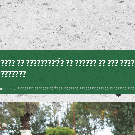
???? ?? ?????????́? ?? ?????? ?? ??? ????
????????
oticias
????????? ?? ?????????́? ?? ?????? ?? ??? ?????????? ?? ?? ??????? ???