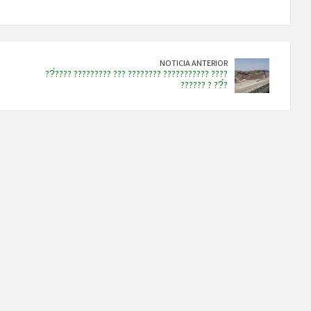
NOTICIA ANTERIOR
??́???? ????????? ??? ???????? ??????????? ????
?????? ? ??́?