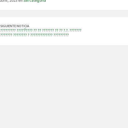
ubre, 2023 en
Sin categoría
SIGUIENTE NOTICIA
????????? ?????́???? ?? ?? ??????? ?? ?? ?.?. ???????
??????? ???????? ? ????????????? ?????????