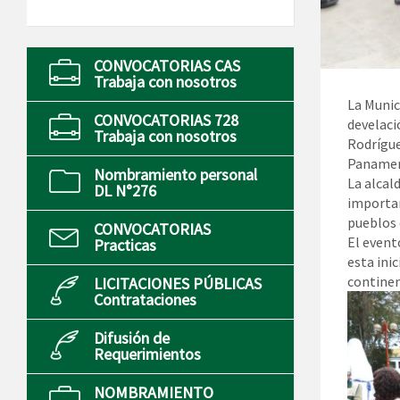
CONVOCATORIAS CAS
Trabaja con nosotros
La Munic
CONVOCATORIAS 728
develaci
Trabaja con nosotros
Rodrígue
Panamer
Nombramiento personal
La alcal
DL N°276
importan
pueblos 
CONVOCATORIAS
El event
Practicas
esta ini
continen
LICITACIONES PÚBLICAS
Contrataciones
Difusión de
Requerimientos
NOMBRAMIENTO