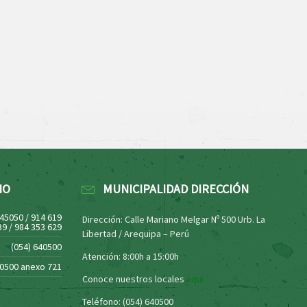
NO
MUNICIPALIDAD DIRECCIÓN
445050 / 914 619
Dirección: Calle Mariano Melgar Nº 500 Urb. La
39 / 984 353 629
Libertad / Arequipa – Perú
(054) 640500
Atención: 8:00h a 15:00h
40500 anexo 721
Conoce nuestros locales
aquí
Teléfono: (054) 640500