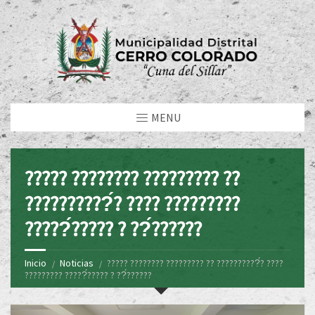
MENU
????? ???????? ????????? ??
??????????́? ???? ?????????
?????́????? ? ??́??????
Inicio
Noticias
????? ???????? ????????? ?? ??????????́? ????
????????? ?????́????? ? ??́??????