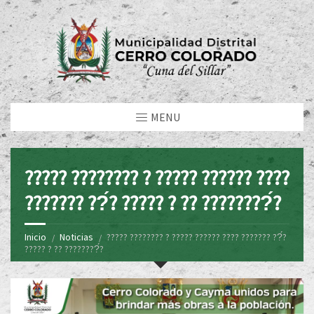
MENU
????? ???????? ? ????? ?????? ????
??????? ??́? ????? ? ?? ????????́?
Inicio
Noticias
????? ???????? ? ????? ?????? ???? ??????? ??́?
????? ? ?? ????????́?