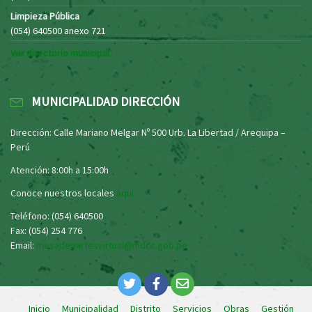
Limpieza Pública
(054) 640500 anexo 721
Ver directorio municipal
MUNICIPALIDAD DIRECCIÓN
Dirección: Calle Mariano Melgar Nº 500 Urb. La Libertad / Arequipa –
Perú
Atención: 8:00h a 15:00h
Conoce nuestros locales
aquí
Teléfono: (054) 640500
Fax: (054) 254 776
Email:
mesadepartesvirtual@mdcc.gob.pe
Inicio
Municipalidad
Distrito
Servicios
Obras
Gestión