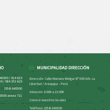
NO
MUNICIPALIDAD DIRECCIÓN
445050 / 914 619
Dirección: Calle Mariano Melgar Nº 500 Urb. La
39 / 984 353 629
Libertad / Arequipa – Perú
(054) 640500
Atención: 8:00h a 15:00h
40500 anexo 721
Conoce nuestros locales
aquí
Teléfono: (054) 640500