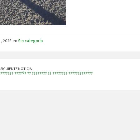
io, 2023 en
Sin categoría
SIGUIENTE NOTICIA
??????? ?????́? ?? ???????? ?? ???????? ?????????????