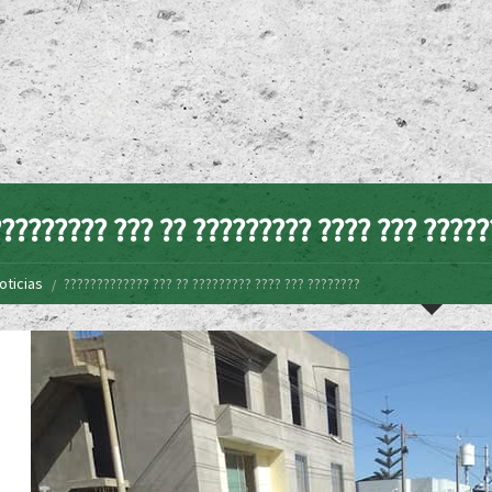
???????? ??? ?? ????????? ???? ??? ?????
oticias
????????????? ??? ?? ????????? ???? ??? ????????