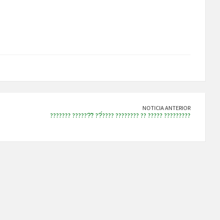
NOTICIA ANTERIOR
??????? ??????̃? ??́???? ???????? ?? ????? ?????????