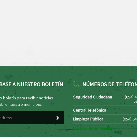
BASE A NUESTRO BOLETÍN
NÚMEROS DE TELÉFO
Seguridad Ciudadana
(054) 
 boletín para recibir noticias
5
obre nuestro municipio.
Central Telefónica
Limpieza Pública
(054) 6
Ver directorio municipal