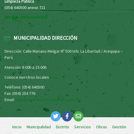
Limpieza Pública
(054) 640500 anexo 721
Ver directorio municipal
MUNICIPALIDAD DIRECCIÓN
Dirección: Calle Mariano Melgar Nº 500 Urb. La Libertad / Arequipa –
Perú
Atención: 8:00h a 15:00h
Conoce nuestros locales
aquí
Teléfono: (054) 640500
Fax: (054) 254 776
Email:
mesadepartesvirtual@mdcc.gob.pe
Inicio
Municipalidad
Distrito
Servicios
Obras
Gestión