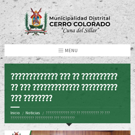
MENU
????????????? ??? ?? ??????????
?? ??? ????????????? ??????????
??? ????????
Inicio
Noticias
????????????? ??? ?? ?????????? ?? ???
????????????? ?????????? ??? ????????