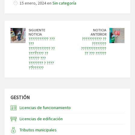
15 enero, 2024 en
Sin categoría
SIGUIENTE
NOTICIA
NOTICIA
ANTERIOR
??????????? ???
??????????? ??
???
????????
???????????? ??
??????????????
????́???? ??
?? ??? ??????
?????? ???
???????? ? ????
??́??????
GESTIÓN
Licencias de funcionamiento
Licencias de edificación
Tributos municipales