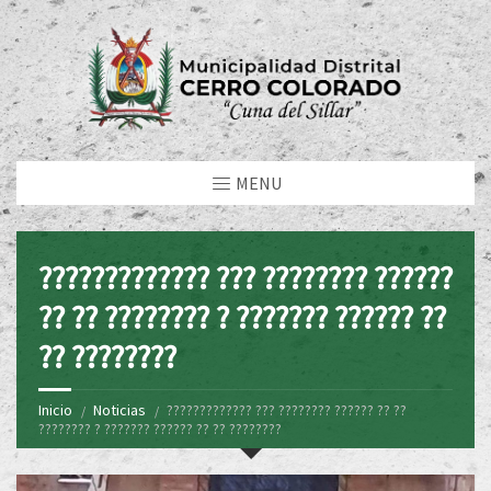
MENU
????????????? ??? ???????? ??????
?? ?? ???????? ? ??????? ?????? ??
?? ????????
Inicio
Noticias
????????????? ??? ???????? ?????? ?? ??
???????? ? ??????? ?????? ?? ?? ????????