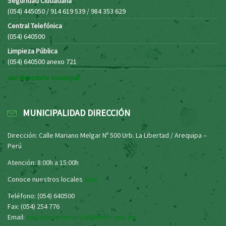
Seguridad Ciudadana
(054) 445050 / 914 619 539 / 984 353 629
Central Telefónica
(054) 640500
Limpieza Pública
(054) 640500 anexo 721
Ver directorio municipal
MUNICIPALIDAD DIRECCIÓN
Dirección: Calle Mariano Melgar Nº 500 Urb. La Libertad / Arequipa –
Perú
Atención: 8:00h a 15:00h
Conoce nuestros locales
aquí
Teléfono: (054) 640500
Fax: (054) 254 776
Email:
mesadepartesvirtual@mdcc.gob.pe