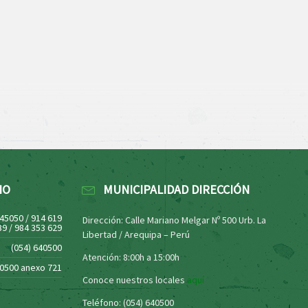
NO
MUNICIPALIDAD DIRECCIÓN
445050 / 914 619
Dirección: Calle Mariano Melgar Nº 500 Urb. La
39 / 984 353 629
Libertad / Arequipa – Perú
(054) 640500
Atención: 8:00h a 15:00h
40500 anexo 721
Conoce nuestros locales
aquí
Teléfono: (054) 640500