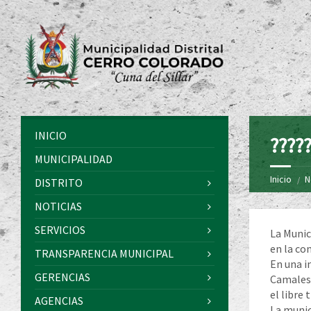
INICIO
?????
MUNICIPALIDAD
Inicio
N
DISTRITO
NOTICIAS
SERVICIOS
La Munic
en la co
TRANSPARENCIA MUNICIPAL
En una i
GERENCIAS
Camales,
el libre 
AGENCIAS
La munic