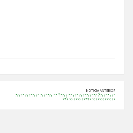
NOTICIA ANTERIOR
????? ???????? ??????? ?? ?́???? ?? ??? ?????????? ?́????? ???
??́? ?? ???? ???̃?? ?????????????