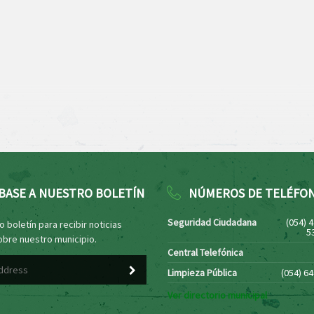
BASE A NUESTRO BOLETÍN
NÚMEROS DE TELÉFO
Seguridad Ciudadana
(054) 
 boletín para recibir noticias
5
obre nuestro municipio.
Central Telefónica
Limpieza Pública
(054) 6
Ver directorio municipal