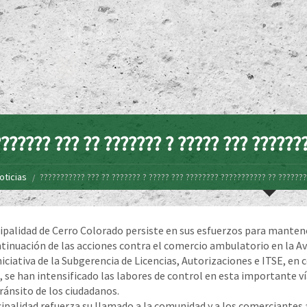
?????? ??? ?? ??????? ? ????? ??? ??????
oticias
??????????? ??? ?? ??????? ? ????? ??? ???????? ??????????? ?? ??????
ipalidad de Cerro Colorado persiste en sus esfuerzos para mantener
ntinuación de las acciones contra el comercio ambulatorio en la Av
niciativa de la Subgerencia de Licencias, Autorizaciones e ITSE, en
 se han intensificado las labores de control en esta importante ví
tránsito de los ciudadanos.
ipalidad refuerza su llamado a la comunidad y a los comerciantes