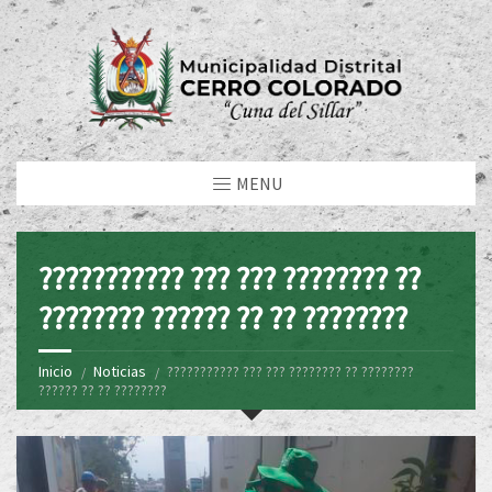
MENU
??????????? ??? ??? ???????? ??
???????? ?????? ?? ?? ????????
Inicio
Noticias
??????????? ??? ??? ???????? ?? ????????
?????? ?? ?? ????????