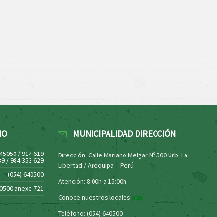
NO
MUNICIPALIDAD DIRECCIÓN
445050 / 914 619
Dirección: Calle Mariano Melgar Nº 500 Urb. La
39 / 984 353 629
Libertad / Arequipa – Perú
(054) 640500
Atención: 8:00h a 15:00h
40500 anexo 721
Conoce nuestros locales
aquí
Teléfono: (054) 640500