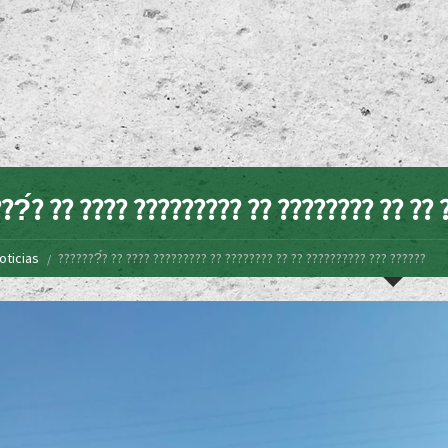
??́? ?? ???? ????????? ?? ???????? ?? ?? 
oticias
???????́? ?? ???? ????????? ?? ???????? ?? ?? ?????????? ??? ??????