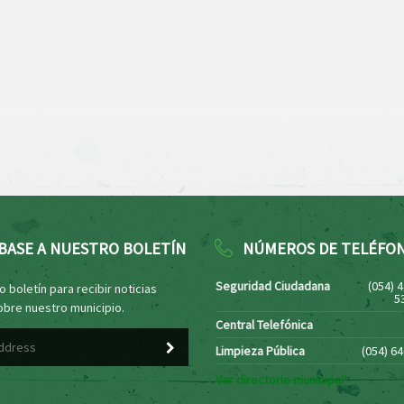
BASE A NUESTRO BOLETÍN
NÚMEROS DE TELÉFO
Seguridad Ciudadana
(054) 
 boletín para recibir noticias
5
obre nuestro municipio.
Central Telefónica
Limpieza Pública
(054) 6
Ver directorio municipal