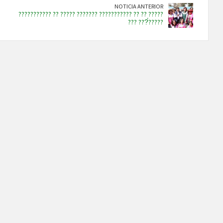
NOTICIA ANTERIOR
??????????? ?? ????? ??????? ??????????? ?? ?? ?????
??? ???́?????