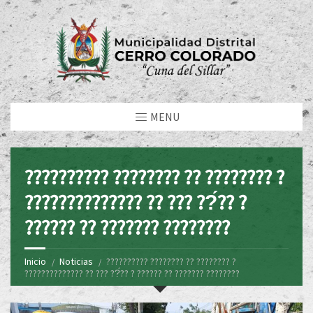
MENU
?????????? ???????? ?? ???????? ?
?????????????? ?? ??? ??́?? ?
?????? ?? ??????? ????????
Inicio
Noticias
?????????? ???????? ?? ???????? ?
?????????????? ?? ??? ??́?? ? ?????? ?? ??????? ????????