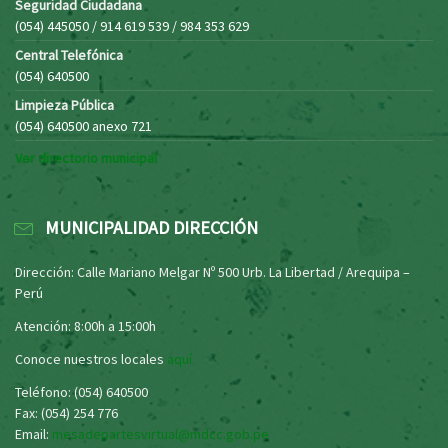
Seguridad Ciudadana
(054) 445050 / 914 619 539 / 984 353 629
Central Telefónica
(054) 640500
Limpieza Pública
(054) 640500 anexo 721
Ver directorio municipal
MUNICIPALIDAD DIRECCIÓN
Dirección: Calle Mariano Melgar Nº 500 Urb. La Libertad / Arequipa –
Perú
Atención: 8:00h a 15:00h
Conoce nuestros locales
aquí
Teléfono: (054) 640500
Fax: (054) 254 776
Email:
mesadepartesvirtual@mdcc.gob.pe