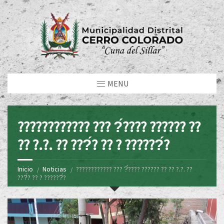
MENU
???????????? ??? ?́???? ?????? ??
?? ?.?. ?? ???́? ?? ? ??????́?
Inicio
Noticias
???????????? ??? ?́???? ?????? ?? ?? ?.?. ??
???́? ?? ? ??????́?