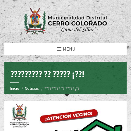
MENU
????????? ?? ????? ¡??!
Inicio
Noticias
????????? ?? ????? ¡??!