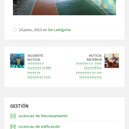
24 junio, 2023 en
Sin categoría
SIGUIENTE
NOTICIA
NOTICIA
ANTERIOR
???????? ?
??????? ?.?. ????
???????? ???̃??
???????́???
????? ??
????????? ?? ???
????????? ????
?????????????
GESTIÓN
Licencias de funcionamiento
Licencias de edificación