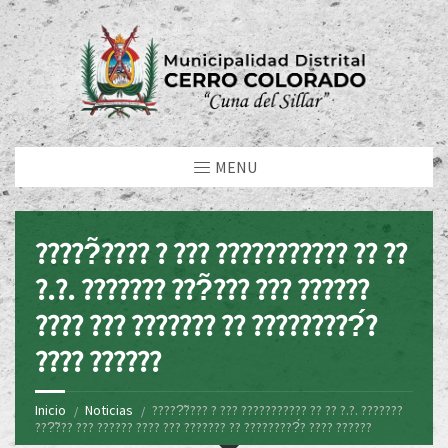
MENU
?????̃???? ? ??? ??????????? ?? ??
?.?. ??????? ???̃??? ??? ??????
???? ??? ??????? ?? ?????????́?
???? ??????
Inicio
Noticias
?????̃???? ? ??? ??????????? ?? ?? ?.?. ???????
???̃??? ??? ?????? ???? ??? ??????? ?? ?????????́? ???? ??????