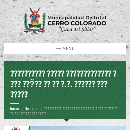
MENU
?????????? ????? ????????????? ?
??? ???̃?? ?? ?? ?.?. ?????? ???
?????
Inicio
Noticias
?????????? ????? ????????????? ? ??? ???̃?? ??
?? ?.?. ?????? ??? ?????