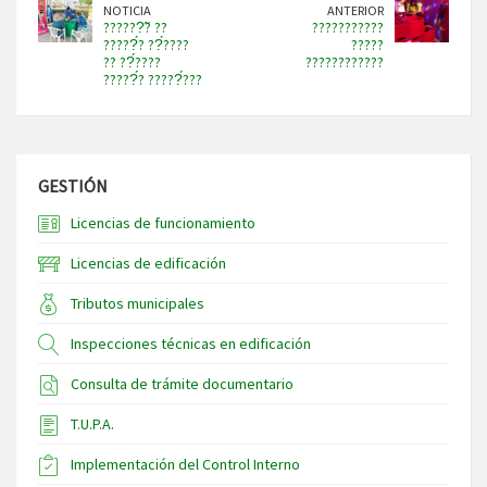
NOTICIA
ANTERIOR
??????̃? ??
???????????
?????́? ??́????
?????
?? ??́????
????????????
?????́? ?????́???
GESTIÓN
Licencias de funcionamiento
Licencias de edificación
Tributos municipales
Inspecciones técnicas en edificación
Consulta de trámite documentario
T.U.P.A.
Implementación del Control Interno