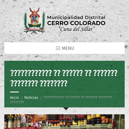
MENU
???????????? ?? ?????? ?? ???????
???????? ????????
Inicio
Noticias
???????????? ?? ?????? ?? ??????? ????????
????????