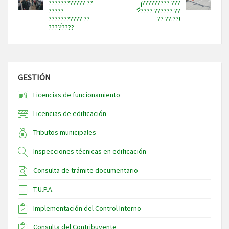
???????????? ??
¡????????? ???
?????
?́???? ?????? ??
??????????? ??
?? ??.??!
????́????
GESTIÓN
Licencias de funcionamiento
Licencias de edificación
Tributos municipales
Inspecciones técnicas en edificación
Consulta de trámite documentario
T.U.P.A.
Implementación del Control Interno
Consulta del Contribuyente