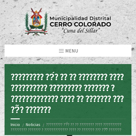
MENU
????????? ??́? ?? ?? ???????? ????
?????????? ????????? ??????? ?
????????????? ???? ?? ??????? ???
??̃? ???????
Inicio
Noticias
????????? ??́? ?? ?? ???????? ???? ??????????
????????? ??????? ? ????????????? ???? ?? ??????? ??? ??̃? ???????