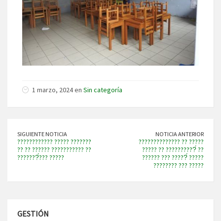
1 marzo, 2024 en
Sin categoría
SIGUIENTE NOTICIA
NOTICIA ANTERIOR
???????????? ????? ???????
?????????????? ?? ?????
?? ?? ?????? ??????????? ??
????? ?? ??????????́ ??
???????́??? ?????
?????? ??? ?????́ ?????
???????? ??? ?????
GESTIÓN