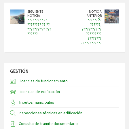
SIGUIENTE
NOTICIA
NOTICIA
ANTERIOR
????????? ??
???????́?
???????? ?? ??
??????,
?????????́? ???
????????? ??
??????
?????????
????????
????????????
GESTIÓN
Licencias de funcionamiento
Licencias de edificación
Tributos municipales
Inspecciones técnicas en edificación
Consulta de trámite documentario