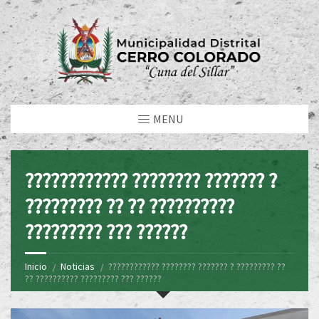
MENU
???????????? ???????? ??????? ?
????????? ?? ?? ??????????
????????? ??? ??????
Inicio
Noticias
???????????? ???????? ??????? ? ????????? ??
?? ?????????? ????????? ??? ??????