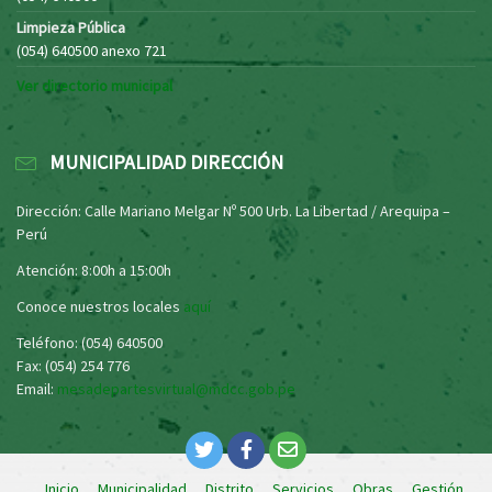
Limpieza Pública
(054) 640500 anexo 721
Ver directorio municipal
MUNICIPALIDAD DIRECCIÓN
Dirección: Calle Mariano Melgar Nº 500 Urb. La Libertad / Arequipa –
Perú
Atención: 8:00h a 15:00h
Conoce nuestros locales
aquí
Teléfono: (054) 640500
Fax: (054) 254 776
Email:
mesadepartesvirtual@mdcc.gob.pe
Inicio
Municipalidad
Distrito
Servicios
Obras
Gestión