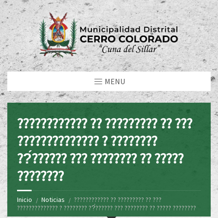
MENU
???????????? ?? ????????? ?? ???
?????????????? ? ????????
??́?????? ??? ???????? ?? ?????
????????
Inicio
Noticias
???????????? ?? ????????? ?? ???
?????????????? ? ???????? ??́?????? ??? ???????? ?? ????? ????????