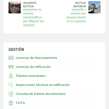
SIGUIENTE
NOTICIA
NOTICIA
ANTERIOR
?????????? ??
???????́? ?
???????
??????? ???
?????????̃? ??
??????? ??????
??? ??́????? ???
?? ?? ????????
????????
GESTIÓN
Licencias de funcionamiento
Licencias de edificación
Tributos municipales
Inspecciones técnicas en edificación
Consulta de trámite documentario
T.U.P.A.