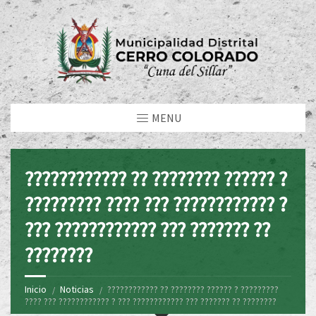
MENU
???????????? ?? ???????? ?????? ?
????????? ???? ??? ???????????? ?
??? ???????????? ??? ??????? ??
????????
Inicio
Noticias
???????????? ?? ???????? ?????? ? ?????????
???? ??? ???????????? ? ??? ???????????? ??? ??????? ?? ????????