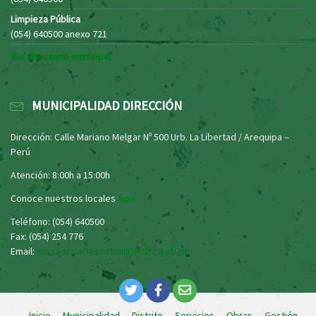
Limpieza Pública
(054) 640500 anexo 721
Ver directorio municipal
MUNICIPALIDAD DIRECCIÓN
Dirección: Calle Mariano Melgar Nº 500 Urb. La Libertad / Arequipa –
Perú
Atención: 8:00h a 15:00h
Conoce nuestros locales
aquí
Teléfono: (054) 640500
Fax: (054) 254 776
Email:
mesadepartesvirtual@mdcc.gob.pe
Inicio
Municipalidad
Distrito
Servicios
Obras
Gestión