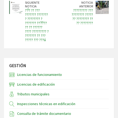
SIGUIENTE
NOTICIA
NOTICIA
ANTERIOR
??́? ?? ???
????????? ???
??????? ???????
???????? ?????
? ???????? ?
?? ???????? ??
??????? ???̃???
?? ????????
?? ?? ??????
???? ????????? ?
??????? ?? ???
????? ??? ???ú
GESTIÓN
Licencias de funcionamiento
Licencias de edificación
Tributos municipales
Inspecciones técnicas en edificación
Consulta de trámite documentario