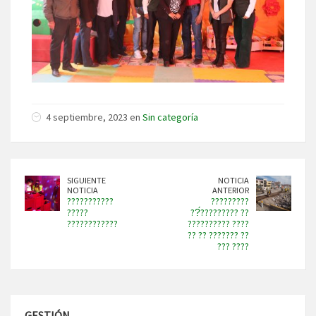
4 septiembre, 2023 en
Sin categoría
SIGUIENTE
NOTICIA
NOTICIA
ANTERIOR
???????????
?????????
?????
??́????????? ??
????????????
?????????? ????
?? ?? ??????? ??
??? ????
GESTIÓN