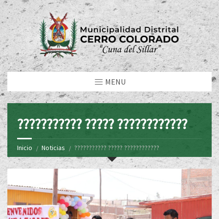
MENU
??????????? ????? ????????????
Inicio
Noticias
??????????? ????? ????????????