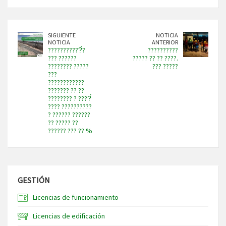
SIGUIENTE
NOTICIA
NOTICIA
ANTERIOR
???????????́?
??????????
??? ??????
????? ?? ?? ????.
???????? ?????
??? ?????
???
????????????
??????? ?? ??
???????? ? ????́
???? ??????????
? ?????? ??????
?? ????? ??
?????? ??? ?? %
GESTIÓN
Licencias de funcionamiento
Licencias de edificación