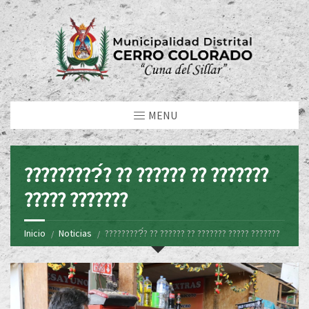
MENU
?????????́? ?? ?????? ?? ???????
????? ???????
Inicio
Noticias
?????????́? ?? ?????? ?? ??????? ????? ???????