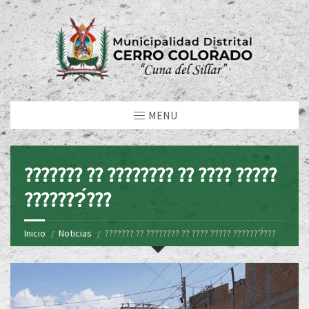
MENU
??????? ?? ???????? ?? ???? ?????
???????́???
Inicio
Noticias
??????? ?? ???????? ?? ???? ????? ???????́???