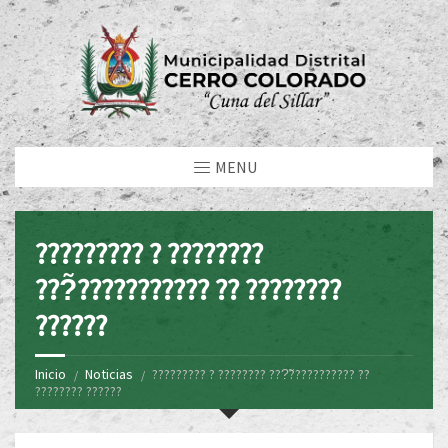
MENU
????????? ? ????????
???̃??????????? ?? ????????
??????
Inicio
Noticias
????????? ? ???????? ???̃??????????? ??
???????? ??????