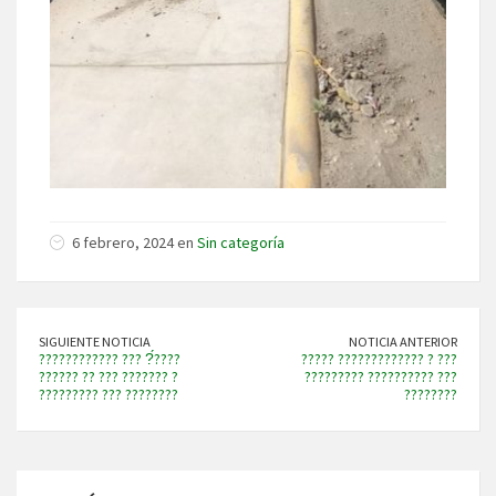
6 febrero, 2024 en
Sin categoría
SIGUIENTE NOTICIA
NOTICIA ANTERIOR
???????????? ??? ?́????
????? ????????????? ? ???
?????? ?? ??? ??????? ?
????????? ?????????? ???
????????? ??? ????????
????????