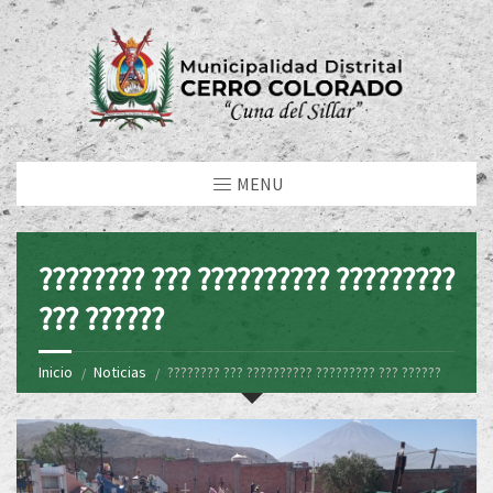
MENU
???????? ??? ?????????? ?????????
??? ??????
Inicio
Noticias
???????? ??? ?????????? ????????? ??? ??????