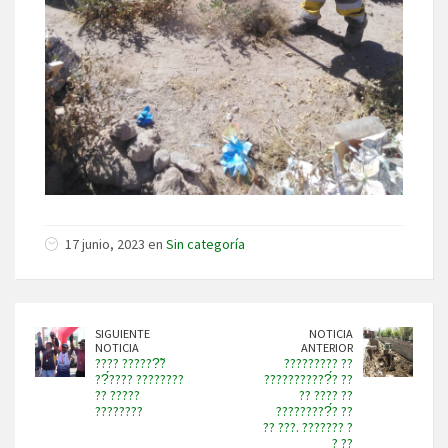
17 junio, 2023 en
Sin categoría
SIGUIENTE
NOTICIA
NOTICIA
ANTERIOR
???? ??????̃?
????????? ??
??́???? ????????
???????????́? ??
?? ?????
?? ???? ??
????????
?????????́? ??
?? ???. ??????? ?
? ??