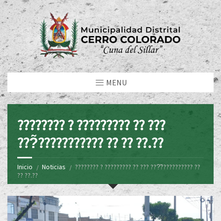
MENU
???????? ? ????????? ?? ???
???̃??????????? ?? ?? ??.??
Inicio
Noticias
???????? ? ????????? ?? ??? ???̃??????????? ??
?? ??.??