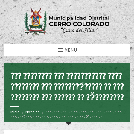
MENU
??? ???????? ??? ??????????? ????
???????? ??? ????????́????? ?? ???
???????? ??? ?????? ?? ??̃????????
Inicio
Noticias
??? ???????? ??? ??????????? ???? ???????? ???
????????́????? ?? ??? ???????? ??? ?????? ?? ??̃????????