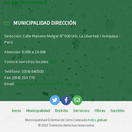
Ver directorio municipal
MUNICIPALIDAD DIRECCIÓN
Dirección: Calle Mariano Melgar Nº 500 Urb. La Libertad / Arequipa –
Perú
Atención: 8:00h a 15:00h
Conoce nuestros locales
aquí
Teléfono: (054) 640500
Fax: (054) 254 776
Email:
mesadepartesvirtual@mdcc.gob.pe
Inicio
Municipalidad
Distrito
Servicios
Obras
Gestión
Municipalidad Distrital de Cerro Colorado
mdcc.gob.pe
© 2023 Todos los derechos reservados