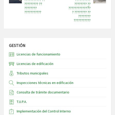
????????? ??
???????? ??
????????
?????????????́?
???????????
? ???????? ??
????????
???????????
GESTIÓN
Licencias de funcionamiento
Licencias de edificación
Tributos municipales
Inspecciones técnicas en edificación
Consulta de trámite documentario
T.U.P.A.
Implementación del Control Interno