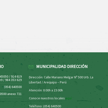
NO
MUNICIPALIDAD DIRECCIÓN
445050 / 914 619
Dirección: Calle Mariano Melgar Nº 500 Urb. La
39 / 984 353 629
Libertad / Arequipa – Perú
(054) 640500
Atención: 8:00h a 15:00h
40500 anexo 721
Conoce nuestros locales
aquí
Teléfono: (054) 640500