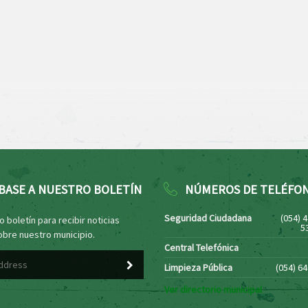
BASE A NUESTRO BOLETÍN
NÚMEROS DE TELÉFO
Seguridad Ciudadana
(054) 
 boletín para recibir noticias
5
obre nuestro municipio.
Central Telefónica
Limpieza Pública
(054) 6
Ver directorio municipal