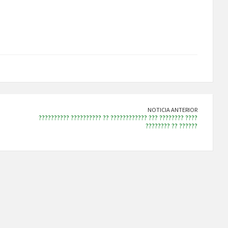
NOTICIA ANTERIOR
?????????? ?????????? ?? ???????????? ??? ???????? ????
???????? ?? ??????