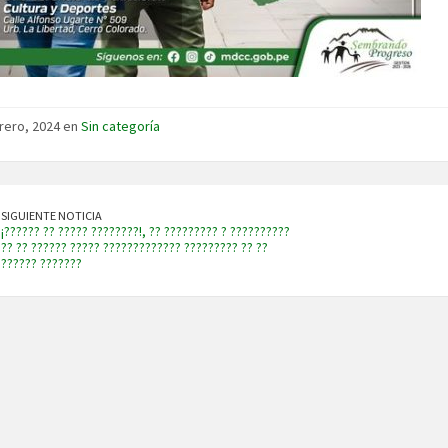
rero, 2024 en
Sin categoría
SIGUIENTE NOTICIA
¡?????? ?? ????? ????????!, ?? ????????? ? ??????????
?? ?? ?????? ????? ????????????? ????????? ?? ??
?????? ???????