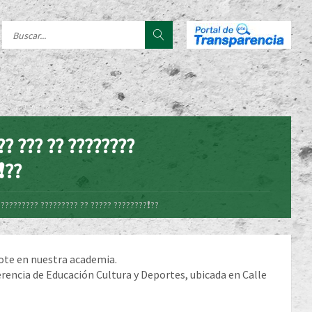
?? ??? ?? ????????
❗??
??????????? ????????? ?? ????? ????????❗??
dote en nuestra academia.
rencia de Educación Cultura y Deportes, ubicada en Calle