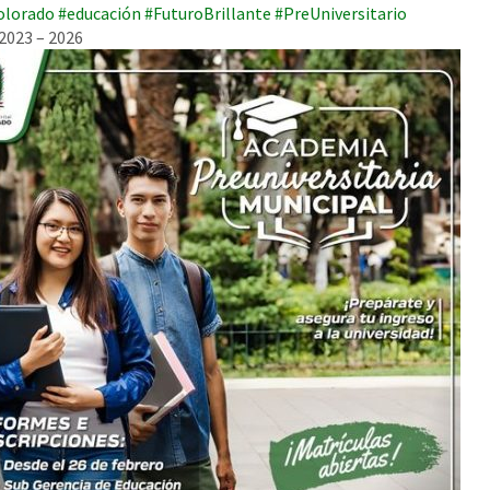
olorado
#educación
#FuturoBrillante
#PreUniversitario
2023 – 2026