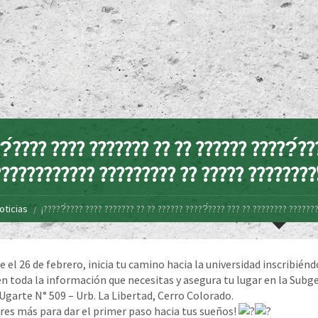
?́???? ???? ??????? ?? ?? ?????? ?????́??
??????????? ????????? ?? ????? ????????
oticias
¡?????́???? ???? ??????? ?? ?? ?????? ?????́???? ??? ?? ???????? ?????
 el 26 de febrero, inicia tu camino hacia la universidad inscribién
 toda la información que necesitas y asegura tu lugar en la Subge
Ugarte N° 509 – Urb. La Libertad, Cerro Colorado.
res más para dar el primer paso hacia tus sueños!