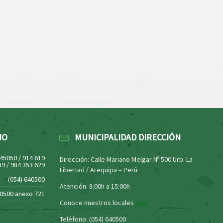
NO
MUNICIPALIDAD DIRECCIÓN
445050 / 914 619
Dirección: Calle Mariano Melgar Nº 500 Urb. La
39 / 984 353 629
Libertad / Arequipa – Perú
(054) 640500
Atención: 8:00h a 15:00h
40500 anexo 721
Conoce nuestros locales
aquí
Teléfono: (054) 640500