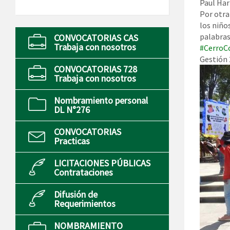
Paul Har
Por otra
los niño
palabras
CONVOCATORIAS CAS
Trabaja con nosotros
#CerroC
Gestión
CONVOCATORIAS 728
Trabaja con nosotros
Nombramiento personal
DL N°276
CONVOCATORIAS
Practicas
LICITACIONES PÚBLICAS
Contrataciones
Difusión de
Requerimientos
NOMBRAMIENTO