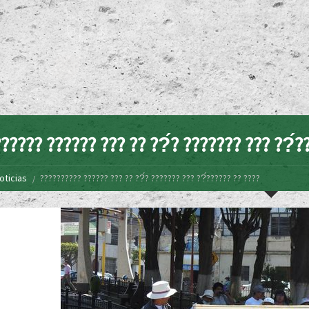
????? ?????? ??? ?? ??́? ??????? ??? ??́?
oticias
?????????? ?????? ??? ?? ??́? ??????? ??? ??́?????? ?? ????