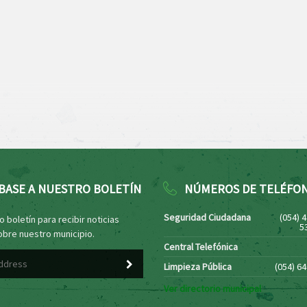
BASE A NUESTRO BOLETÍN
NÚMEROS DE TELÉFO
Seguridad Ciudadana
(054) 
 boletín para recibir noticias
5
obre nuestro municipio.
Central Telefónica
Limpieza Pública
(054) 6
Ver directorio municipal